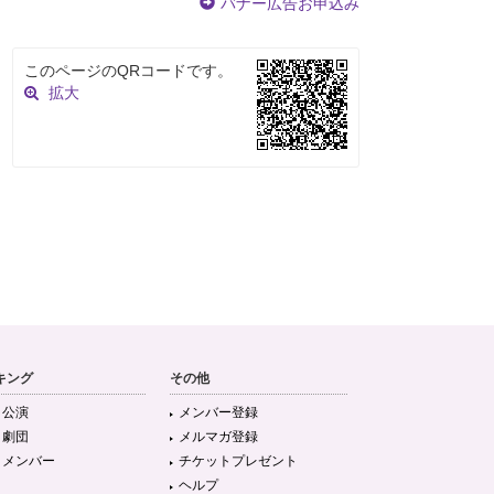
バナー広告お申込み
このページのQRコードです。
拡大
キング
その他
目公演
メンバー登録
目劇団
メルマガ登録
目メンバー
チケットプレゼント
ヘルプ