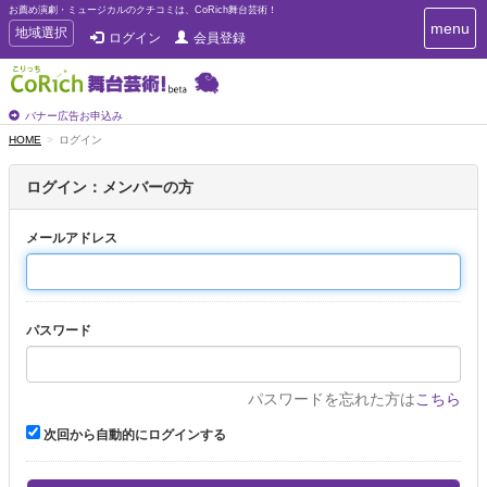
お薦め演劇・ミュージカルのクチコミは、CoRich舞台芸術！
T
menu
T
地域選択
ログイン
会員登録
o
o
g
g
g
g
l
l
バナー広告お申込み
e
e
HOME
ログイン
n
n
a
a
v
ログイン：メンバーの方
i
v
g
i
a
メールアドレス
g
t
a
i
t
o
n
i
パスワード
o
n
パスワードを忘れた方は
こちら
次回から自動的にログインする