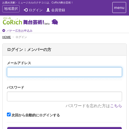
お薦め演劇・ミュージカルのクチコミは、CoRich舞台芸術！
T
menu
T
地域選択
ログイン
会員登録
o
o
g
g
g
g
l
l
バナー広告お申込み
e
e
HOME
ログイン
n
n
a
a
v
ログイン：メンバーの方
i
v
g
i
a
メールアドレス
g
t
a
i
t
o
n
i
パスワード
o
n
パスワードを忘れた方は
こちら
次回から自動的にログインする