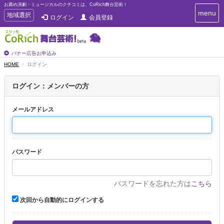
お薦め演劇・ミュージカルのクチコミは、CoRich舞台芸術！
T
menu
T
地域選択
ログイン
会員登録
o
o
g
g
g
g
l
l
バナー広告お申込み
e
e
HOME
ログイン
n
n
a
a
v
ログイン：メンバーの方
i
v
g
i
a
メールアドレス
g
t
a
i
t
o
n
i
パスワード
o
n
パスワードを忘れた方は
こちら
次回から自動的にログインする