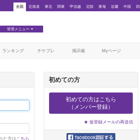
！
全国
北海道
東北
関東
甲信越
北陸
東海
近畿
中国
四
管理メニュー
団体WEBサイト管理
顧客管理
ランキング
チケプレ
掲示板
Myページ
初めての方
初めての方はこちら
（メンバー登録）
★ 仮登録メールの再送信
れた方は
こちら