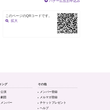
バナー広告お申込み
このページのQRコードです。
拡大
キング
その他
目公演
メンバー登録
目劇団
メルマガ登録
目メンバー
チケットプレゼント
ヘルプ