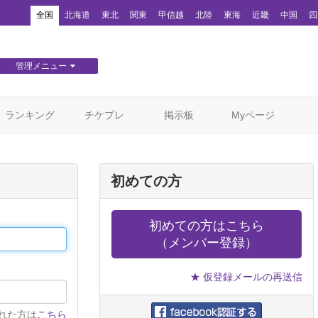
！
全国
北海道
東北
関東
甲信越
北陸
東海
近畿
中国
四
管理メニュー
団体WEBサイト管理
顧客管理
ランキング
チケプレ
掲示板
Myページ
初めての方
初めての方はこちら
（メンバー登録）
★ 仮登録メールの再送信
れた方は
こちら