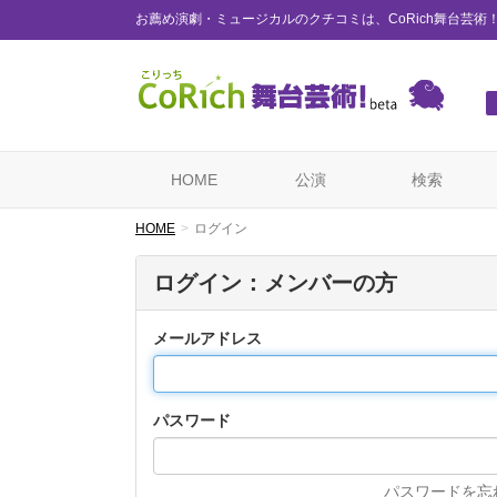
お薦め演劇・ミュージカルのクチコミは、CoRich舞台芸術
HOME
公演
検索
HOME
ログイン
ログイン：メンバーの方
メールアドレス
パスワード
パスワードを忘