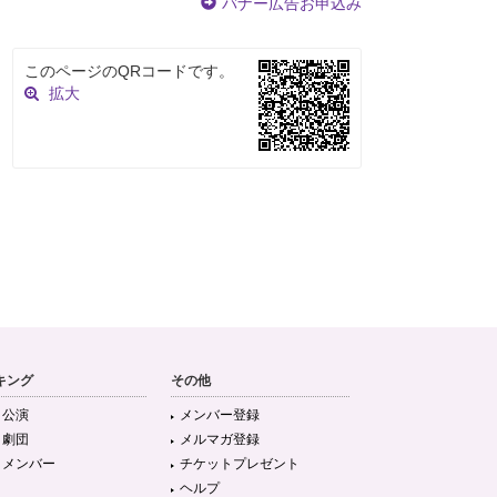
バナー広告お申込み
このページのQRコードです。
拡大
キング
その他
目公演
メンバー登録
目劇団
メルマガ登録
目メンバー
チケットプレゼント
ヘルプ