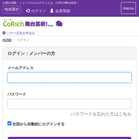
お薦め演劇・ミュージカルのクチコミは、CoRich舞台芸術！
T
menu
T
地域選択
ログイン
会員登録
o
o
g
g
g
g
l
l
バナー広告お申込み
e
e
HOME
ログイン
n
n
a
a
v
ログイン：メンバーの方
i
v
g
i
a
メールアドレス
g
t
a
i
t
o
n
i
パスワード
o
n
パスワードを忘れた方は
こちら
次回から自動的にログインする