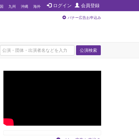
ログイン
会員登録
国
九州
沖縄
海外
バナー広告お申込み
公演検索