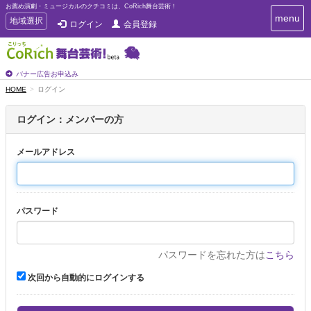
お薦め演劇・ミュージカルのクチコミは、CoRich舞台芸術！
T
menu
T
地域選択
ログイン
会員登録
o
o
g
g
g
g
l
l
バナー広告お申込み
e
e
HOME
ログイン
n
n
a
a
v
ログイン：メンバーの方
i
v
g
i
a
メールアドレス
g
t
a
i
t
o
n
i
パスワード
o
n
パスワードを忘れた方は
こちら
次回から自動的にログインする