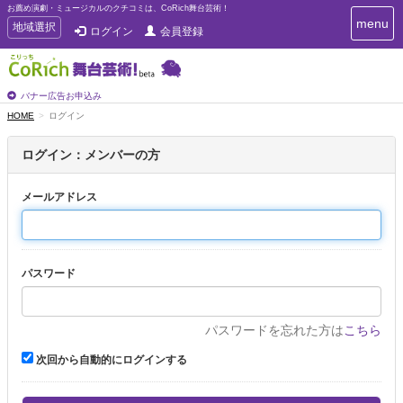
お薦め演劇・ミュージカルのクチコミは、CoRich舞台芸術！
T
menu
T
地域選択
ログイン
会員登録
o
o
g
g
g
g
l
l
バナー広告お申込み
e
e
HOME
ログイン
n
n
a
a
v
ログイン：メンバーの方
i
v
g
i
a
メールアドレス
g
t
a
i
t
o
n
i
パスワード
o
n
パスワードを忘れた方は
こちら
次回から自動的にログインする