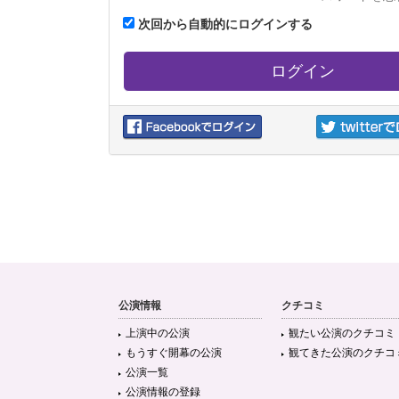
次回から自動的にログインする
公演情報
クチコミ
上演中の公演
観たい公演のクチコミ
もうすぐ開幕の公演
観てきた公演のクチコ
公演一覧
公演情報の登録