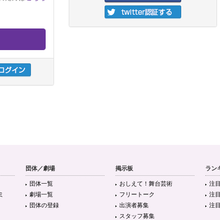
団体／劇場
掲示板
ラン
団体一覧
おしえて！舞台芸術
注
ミ
劇場一覧
フリートーク
注
団体の登録
出演者募集
注
スタッフ募集