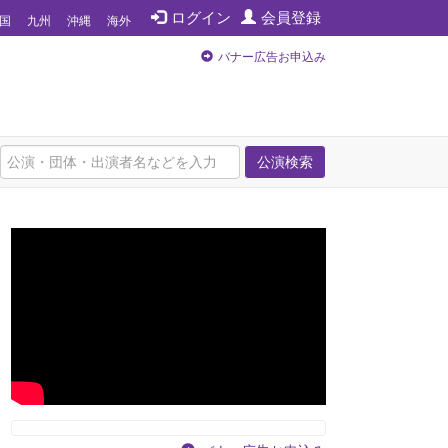
ログイン
会員登録
国
九州
沖縄
海外
バナー広告お申込み
公演検索