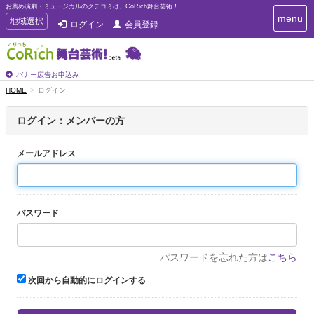
お薦め演劇・ミュージカルのクチコミは、CoRich舞台芸術！
T
menu
T
地域選択
ログイン
会員登録
o
o
g
g
g
g
l
l
バナー広告お申込み
e
e
HOME
ログイン
n
n
a
a
v
ログイン：メンバーの方
i
v
g
i
a
メールアドレス
g
t
a
i
t
o
n
i
パスワード
o
n
パスワードを忘れた方は
こちら
次回から自動的にログインする