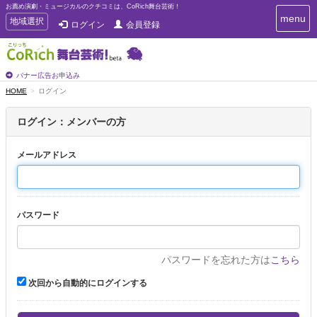
お薦め演劇・ミュージカルのクチコミは、CoRich舞台芸術！
T
menu
T
地域選択
ログイン
会員登録
o
o
g
g
g
g
l
l
バナー広告お申込み
e
e
HOME
ログイン
n
n
a
a
v
ログイン：メンバーの方
i
v
g
i
a
メールアドレス
g
t
a
i
t
o
n
i
パスワード
o
n
パスワードを忘れた方は
こちら
次回から自動的にログインする