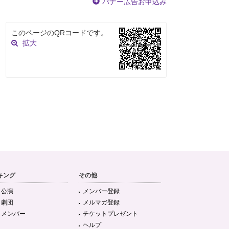
バナー広告お申込み
このページのQRコードです。
拡大
キング
その他
目公演
メンバー登録
目劇団
メルマガ登録
目メンバー
チケットプレゼント
ヘルプ