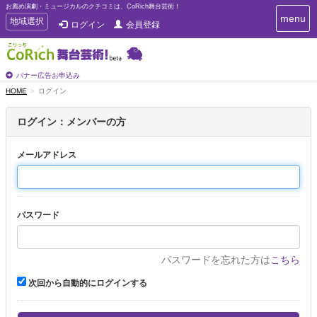
お薦め演劇・ミュージカルのクチコミは、CoRich舞台芸術！
T
menu
T
地域選択
ログイン
会員登録
o
o
g
g
g
g
l
l
バナー広告お申込み
e
e
HOME
ログイン
n
n
a
a
v
ログイン：メンバーの方
i
v
g
i
a
メールアドレス
g
t
a
i
t
o
n
i
パスワード
o
n
パスワードを忘れた方は
こちら
次回から自動的にログインする