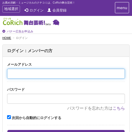
お薦め演劇・ミュージカルのクチコミは、CoRich舞台芸術！
T
menu
T
地域選択
ログイン
会員登録
o
o
g
g
g
g
l
l
バナー広告お申込み
e
e
HOME
ログイン
n
n
a
a
v
ログイン：メンバーの方
i
v
g
i
a
メールアドレス
g
t
a
i
t
o
n
i
パスワード
o
n
パスワードを忘れた方は
こちら
次回から自動的にログインする