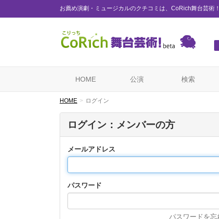
お薦め演劇・ミュージカルのクチコミは、CoRich舞台芸術
HOME
公演
検索
HOME
ログイン
ログイン：メンバーの方
メールアドレス
パスワード
パスワードを忘