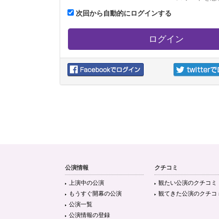
次回から自動的にログインする
公演情報
クチコミ
上演中の公演
観たい公演のクチコミ
もうすぐ開幕の公演
観てきた公演のクチコ
公演一覧
公演情報の登録