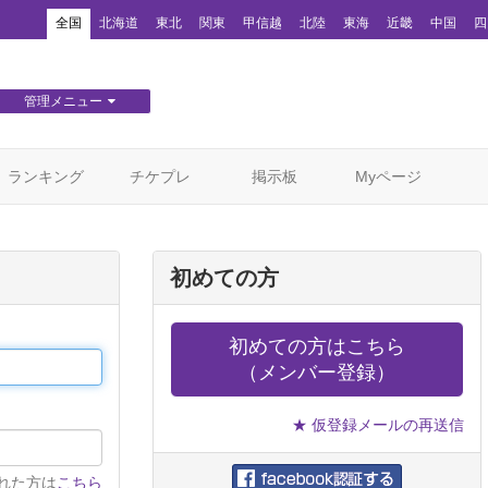
！
全国
北海道
東北
関東
甲信越
北陸
東海
近畿
中国
四
管理メニュー
団体WEBサイト管理
顧客管理
ランキング
チケプレ
掲示板
Myページ
初めての方
初めての方はこちら
（メンバー登録）
★ 仮登録メールの再送信
れた方は
こちら