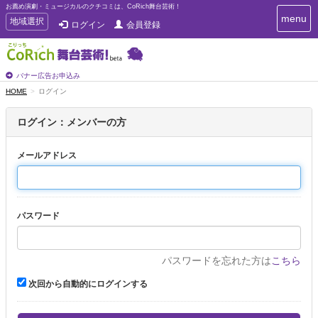
お薦め演劇・ミュージカルのクチコミは、CoRich舞台芸術！
T
menu
T
地域選択
ログイン
会員登録
o
o
g
g
g
g
l
l
バナー広告お申込み
e
e
HOME
ログイン
n
n
a
a
v
ログイン：メンバーの方
i
v
g
i
a
メールアドレス
g
t
a
i
t
o
n
i
パスワード
o
n
パスワードを忘れた方は
こちら
次回から自動的にログインする