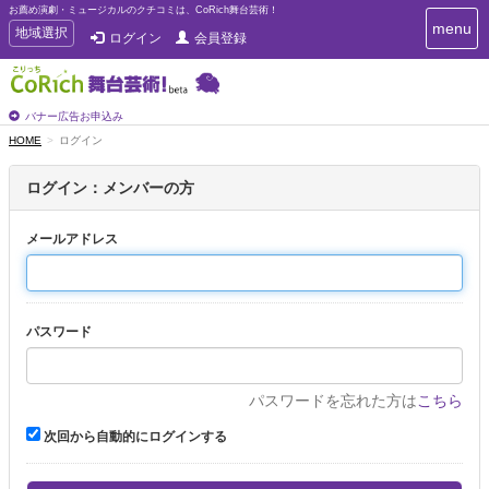
お薦め演劇・ミュージカルのクチコミは、CoRich舞台芸術！
T
menu
T
地域選択
ログイン
会員登録
o
o
g
g
g
g
l
l
バナー広告お申込み
e
e
HOME
ログイン
n
n
a
a
v
ログイン：メンバーの方
i
v
g
i
a
メールアドレス
g
t
a
i
t
o
n
i
パスワード
o
n
パスワードを忘れた方は
こちら
次回から自動的にログインする