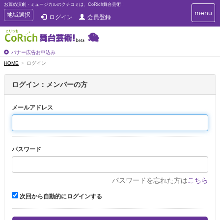
お薦め演劇・ミュージカルのクチコミは、CoRich舞台芸術！
T
menu
T
地域選択
ログイン
会員登録
o
o
g
g
g
g
l
l
バナー広告お申込み
e
e
HOME
ログイン
n
n
a
a
v
ログイン：メンバーの方
i
v
g
i
a
メールアドレス
g
t
a
i
t
o
n
i
パスワード
o
n
パスワードを忘れた方は
こちら
次回から自動的にログインする