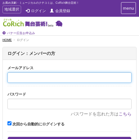
お薦め演劇・ミュージカルのクチコミは、CoRich舞台芸術！
T
menu
T
地域選択
ログイン
会員登録
o
o
g
g
g
g
l
l
バナー広告お申込み
e
e
HOME
ログイン
n
n
a
a
v
ログイン：メンバーの方
i
v
g
i
a
メールアドレス
g
t
a
i
t
o
n
i
パスワード
o
n
パスワードを忘れた方は
こちら
次回から自動的にログインする