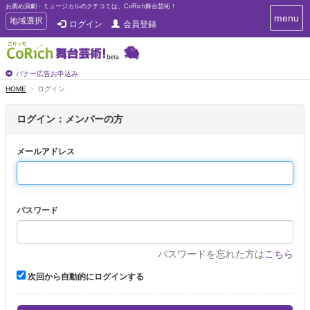
お薦め演劇・ミュージカルのクチコミは、CoRich舞台芸術！
T
menu
T
地域選択
ログイン
会員登録
o
o
g
g
g
g
l
l
バナー広告お申込み
e
e
HOME
ログイン
n
n
a
a
v
ログイン：メンバーの方
i
v
g
i
a
メールアドレス
g
t
a
i
t
o
n
i
パスワード
o
n
パスワードを忘れた方は
こちら
次回から自動的にログインする