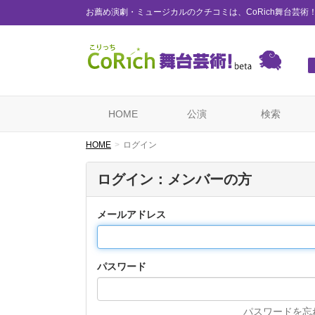
お薦め演劇・ミュージカルのクチコミは、CoRich舞台芸術
HOME
公演
検索
HOME
ログイン
ログイン：メンバーの方
メールアドレス
パスワード
パスワードを忘