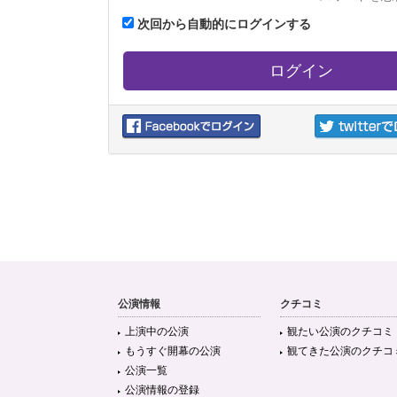
次回から自動的にログインする
公演情報
クチコミ
上演中の公演
観たい公演のクチコミ
もうすぐ開幕の公演
観てきた公演のクチコ
公演一覧
公演情報の登録