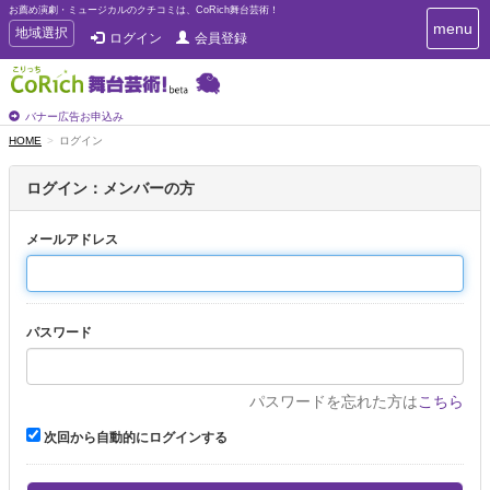
お薦め演劇・ミュージカルのクチコミは、CoRich舞台芸術！
T
menu
T
地域選択
ログイン
会員登録
o
o
g
g
g
g
l
l
バナー広告お申込み
e
e
HOME
ログイン
n
n
a
a
v
ログイン：メンバーの方
i
v
g
i
a
メールアドレス
g
t
a
i
t
o
n
i
パスワード
o
n
パスワードを忘れた方は
こちら
次回から自動的にログインする