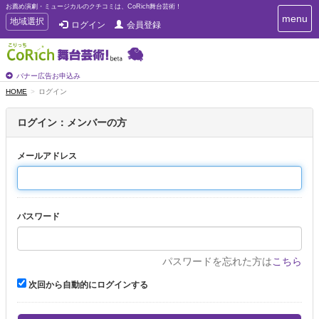
お薦め演劇・ミュージカルのクチコミは、CoRich舞台芸術！
T
menu
T
地域選択
ログイン
会員登録
o
o
g
g
g
g
l
l
バナー広告お申込み
e
e
HOME
ログイン
n
n
a
a
v
ログイン：メンバーの方
i
v
g
i
a
メールアドレス
g
t
a
i
t
o
n
i
パスワード
o
n
パスワードを忘れた方は
こちら
次回から自動的にログインする