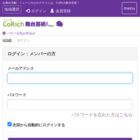
お薦め演劇・ミュージカルのクチコミは、CoRich舞台芸術！
T
menu
T
地域選択
ログイン
会員登録
o
o
g
g
g
g
l
l
バナー広告お申込み
e
e
HOME
ログイン
n
n
a
a
v
ログイン：メンバーの方
i
v
g
i
a
メールアドレス
g
t
a
i
t
o
n
i
パスワード
o
n
パスワードを忘れた方は
こちら
次回から自動的にログインする