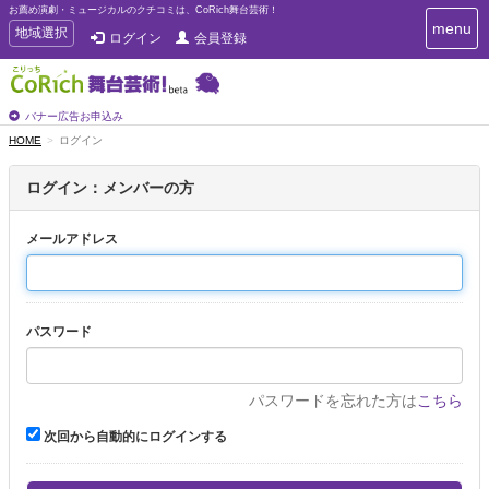
お薦め演劇・ミュージカルのクチコミは、CoRich舞台芸術！
T
menu
T
地域選択
ログイン
会員登録
o
o
g
g
g
g
l
l
バナー広告お申込み
e
e
HOME
ログイン
n
n
a
a
v
ログイン：メンバーの方
i
v
g
i
a
メールアドレス
g
t
a
i
t
o
n
i
パスワード
o
n
パスワードを忘れた方は
こちら
次回から自動的にログインする