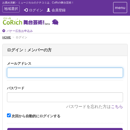
お薦め演劇・ミュージカルのクチコミは、CoRich舞台芸術！
T
menu
T
地域選択
ログイン
会員登録
o
o
g
g
g
g
l
l
バナー広告お申込み
e
e
HOME
ログイン
n
n
a
a
v
ログイン：メンバーの方
i
v
g
i
a
メールアドレス
g
t
a
i
t
o
n
i
パスワード
o
n
パスワードを忘れた方は
こちら
次回から自動的にログインする