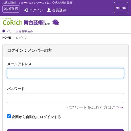
お薦め演劇・ミュージカルのクチコミは、CoRich舞台芸術！
T
menu
T
地域選択
ログイン
会員登録
o
o
g
g
g
g
l
l
バナー広告お申込み
e
e
HOME
ログイン
n
n
a
a
v
ログイン：メンバーの方
i
v
g
i
a
メールアドレス
g
t
a
i
t
o
n
i
パスワード
o
n
パスワードを忘れた方は
こちら
次回から自動的にログインする