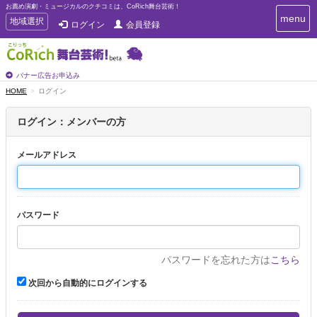
お薦め演劇・ミュージカルのクチコミは、CoRich舞台芸術！
T
menu
T
地域選択
ログイン
会員登録
o
o
g
g
g
g
l
l
バナー広告お申込み
e
e
HOME
ログイン
n
n
a
a
v
ログイン：メンバーの方
i
v
g
i
a
メールアドレス
g
t
a
i
t
o
n
i
パスワード
o
n
パスワードを忘れた方は
こちら
次回から自動的にログインする