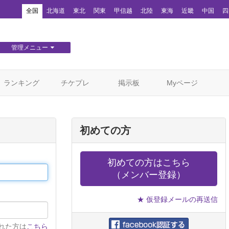
！
全国
北海道
東北
関東
甲信越
北陸
東海
近畿
中国
四
管理メニュー
団体WEBサイト管理
顧客管理
ランキング
チケプレ
掲示板
Myページ
初めての方
初めての方はこちら
（メンバー登録）
★ 仮登録メールの再送信
れた方は
こちら