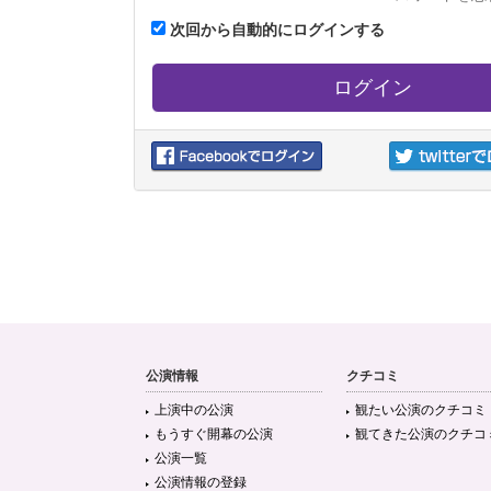
次回から自動的にログインする
公演情報
クチコミ
上演中の公演
観たい公演のクチコミ
もうすぐ開幕の公演
観てきた公演のクチコ
公演一覧
公演情報の登録