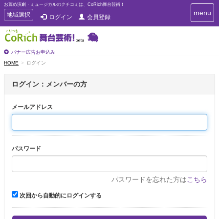
お薦め演劇・ミュージカルのクチコミは、CoRich舞台芸術！
T
menu
T
地域選択
ログイン
会員登録
o
o
g
g
g
g
l
l
バナー広告お申込み
e
e
HOME
ログイン
n
n
a
a
v
ログイン：メンバーの方
i
v
g
i
a
メールアドレス
g
t
a
i
t
o
n
i
パスワード
o
n
パスワードを忘れた方は
こちら
次回から自動的にログインする