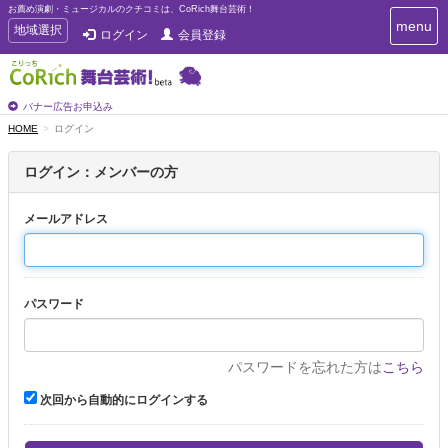
お薦め演劇・ミュージカルのクチコミは、CoRich舞台芸術！
T
menu
T
地域選択
ログイン
会員登録
o
o
g
g
g
g
l
l
バナー広告お申込み
e
e
HOME
ログイン
n
n
a
a
v
ログイン：メンバーの方
i
v
g
i
a
メールアドレス
g
t
a
i
t
o
n
i
パスワード
o
n
パスワードを忘れた方は
こちら
次回から自動的にログインする