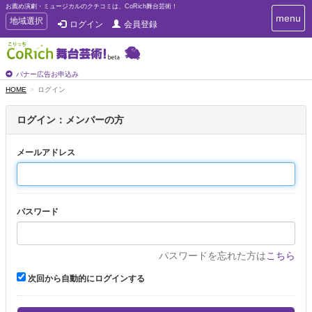
お薦め演劇・ミュージカルのクチコミは、CoRich舞台芸術！
T
menu
T
地域選択
ログイン
会員登録
o
o
g
g
g
g
l
l
バナー広告お申込み
e
e
HOME
ログイン
n
n
a
a
v
ログイン：メンバーの方
i
v
g
i
a
メールアドレス
g
t
a
i
t
o
n
i
パスワード
o
n
パスワードを忘れた方は
こちら
次回から自動的にログインする