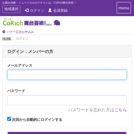
お薦め演劇・ミュージカルのクチコミは、CoRich舞台芸術！
T
menu
T
地域選択
ログイン
会員登録
o
o
g
g
g
g
l
l
バナー広告お申込み
e
e
HOME
ログイン
n
n
a
a
v
ログイン：メンバーの方
i
v
g
i
a
メールアドレス
g
t
a
i
t
o
n
i
パスワード
o
n
パスワードを忘れた方は
こちら
次回から自動的にログインする