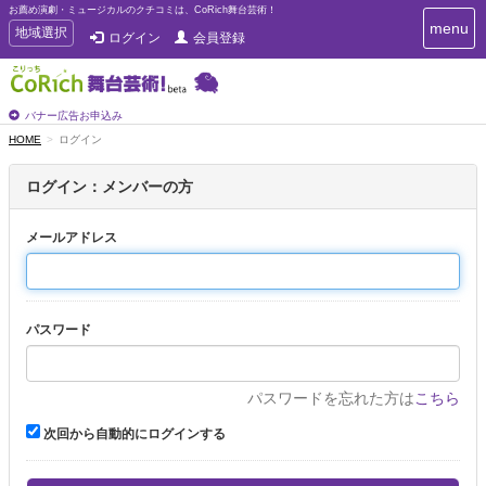
お薦め演劇・ミュージカルのクチコミは、CoRich舞台芸術！
T
menu
T
地域選択
ログイン
会員登録
o
o
g
g
g
g
l
l
バナー広告お申込み
e
e
HOME
ログイン
n
n
a
a
v
ログイン：メンバーの方
i
v
g
i
a
メールアドレス
g
t
a
i
t
o
n
i
パスワード
o
n
パスワードを忘れた方は
こちら
次回から自動的にログインする