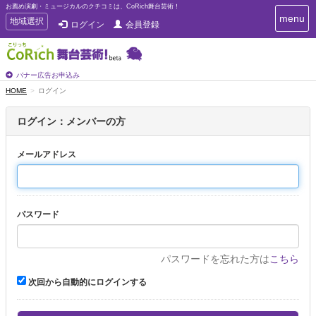
お薦め演劇・ミュージカルのクチコミは、CoRich舞台芸術！
T
menu
T
地域選択
ログイン
会員登録
o
o
g
g
g
g
l
l
バナー広告お申込み
e
e
HOME
ログイン
n
n
a
a
v
ログイン：メンバーの方
i
v
g
i
a
メールアドレス
g
t
a
i
t
o
n
i
パスワード
o
n
パスワードを忘れた方は
こちら
次回から自動的にログインする