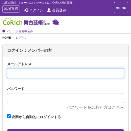
お薦め演劇・ミュージカルのクチコミは、CoRich舞台芸術！
T
menu
T
地域選択
ログイン
会員登録
o
o
g
g
g
g
l
l
バナー広告お申込み
e
e
HOME
ログイン
n
n
a
a
v
ログイン：メンバーの方
i
v
g
i
a
メールアドレス
g
t
a
i
t
o
n
i
パスワード
o
n
パスワードを忘れた方は
こちら
次回から自動的にログインする