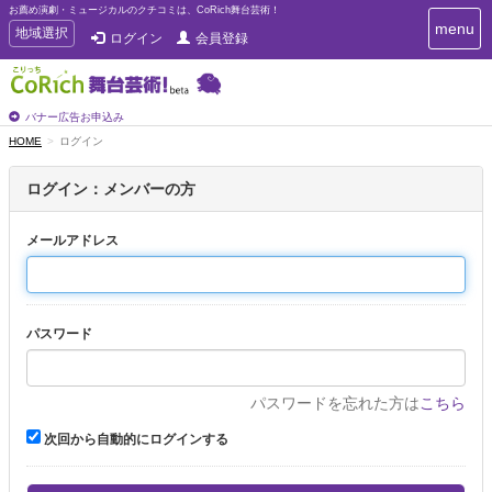
お薦め演劇・ミュージカルのクチコミは、CoRich舞台芸術！
T
menu
T
地域選択
ログイン
会員登録
o
o
g
g
g
g
l
l
バナー広告お申込み
e
e
HOME
ログイン
n
n
a
a
v
ログイン：メンバーの方
i
v
g
i
a
メールアドレス
g
t
a
i
t
o
n
i
パスワード
o
n
パスワードを忘れた方は
こちら
次回から自動的にログインする