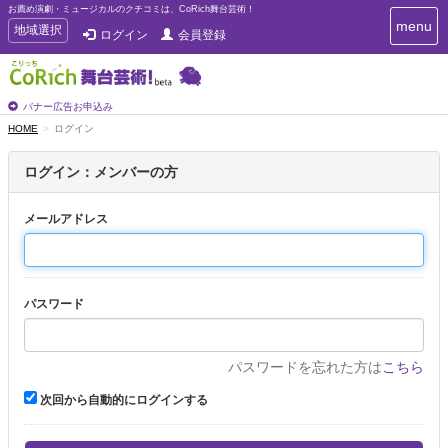
お薦め演劇・ミュージカルのクチコミは、CoRich舞台芸術！
T
menu
T
地域選択
ログイン
会員登録
o
o
g
g
g
g
l
l
バナー広告お申込み
e
e
HOME
ログイン
n
n
a
a
v
ログイン：メンバーの方
i
v
g
i
a
メールアドレス
g
t
a
i
t
o
n
i
パスワード
o
n
パスワードを忘れた方は
こちら
次回から自動的にログインする