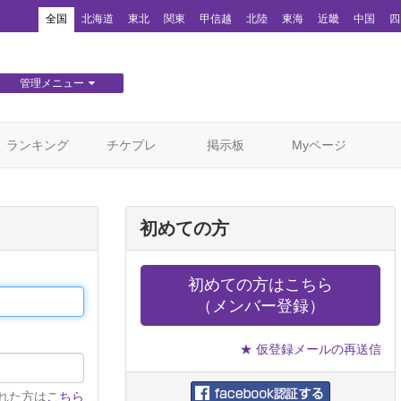
！
全国
北海道
東北
関東
甲信越
北陸
東海
近畿
中国
四
管理メニュー
団体WEBサイト管理
顧客管理
ランキング
チケプレ
掲示板
Myページ
初めての方
初めての方はこちら
（メンバー登録）
★ 仮登録メールの再送信
れた方は
こちら