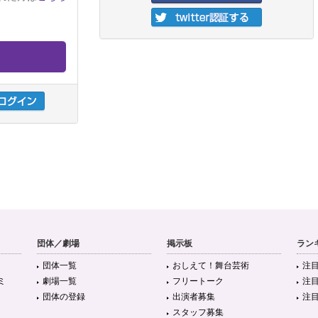
団体／劇場
掲示板
ラン
団体一覧
おしえて！舞台芸術
注
ミ
劇場一覧
フリートーク
注
団体の登録
出演者募集
注
スタッフ募集