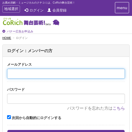
お薦め演劇・ミュージカルのクチコミは、CoRich舞台芸術！
T
menu
T
地域選択
ログイン
会員登録
o
o
g
g
g
g
l
l
バナー広告お申込み
e
e
HOME
ログイン
n
n
a
a
v
ログイン：メンバーの方
i
v
g
i
a
メールアドレス
g
t
a
i
t
o
n
i
パスワード
o
n
パスワードを忘れた方は
こちら
次回から自動的にログインする