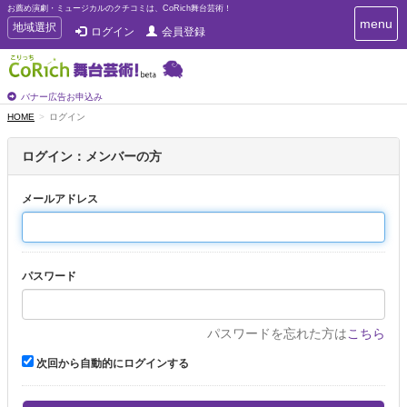
お薦め演劇・ミュージカルのクチコミは、CoRich舞台芸術！
T
menu
T
地域選択
ログイン
会員登録
o
o
g
g
g
g
l
l
バナー広告お申込み
e
e
HOME
ログイン
n
n
a
a
v
ログイン：メンバーの方
i
v
g
i
a
メールアドレス
g
t
a
i
t
o
n
i
パスワード
o
n
パスワードを忘れた方は
こちら
次回から自動的にログインする