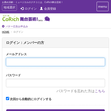
お薦め演劇・ミュージカルのクチコミは、CoRich舞台芸術！
T
menu
T
地域選択
ログイン
会員登録
o
o
g
g
g
g
l
l
バナー広告お申込み
e
e
HOME
ログイン
n
n
a
a
v
ログイン：メンバーの方
i
v
g
i
a
メールアドレス
g
t
a
i
t
o
n
i
パスワード
o
n
パスワードを忘れた方は
こちら
次回から自動的にログインする