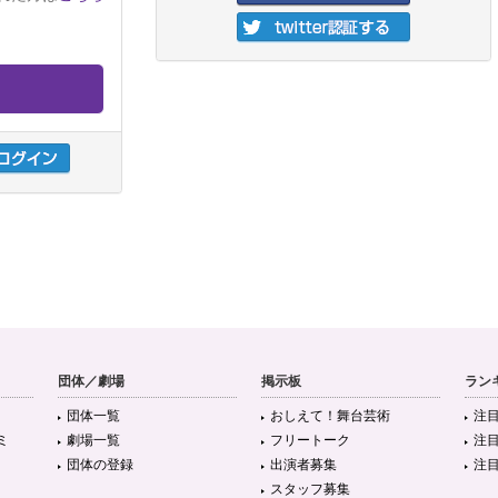
団体／劇場
掲示板
ラン
団体一覧
おしえて！舞台芸術
注
ミ
劇場一覧
フリートーク
注
団体の登録
出演者募集
注
スタッフ募集