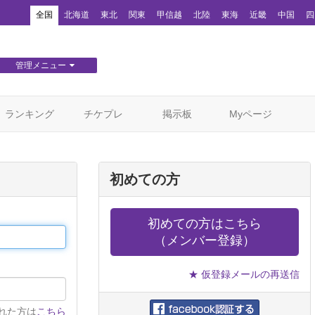
！
全国
北海道
東北
関東
甲信越
北陸
東海
近畿
中国
四
管理メニュー
団体WEBサイト管理
顧客管理
ランキング
チケプレ
掲示板
Myページ
初めての方
初めての方はこちら
（メンバー登録）
★ 仮登録メールの再送信
れた方は
こちら