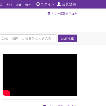
ログイン
会員登録
国
九州
沖縄
海外
バナー広告お申込み
公演検索