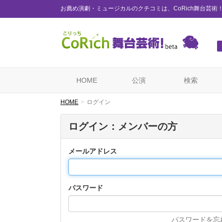
お薦め演劇・ミュージカルのクチコミは、CoRich舞台芸術
HOME
公演
検索
HOME
ログイン
ログイン：メンバーの方
メールアドレス
パスワード
パスワードを忘