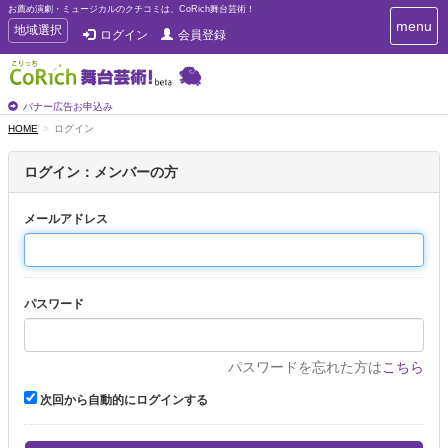
お薦め演劇・ミュージカルのクチコミは、CoRich舞台芸術！
T
menu
T
地域選択
ログイン
会員登録
o
o
g
g
g
g
l
l
バナー広告お申込み
e
e
HOME
ログイン
n
n
a
a
v
ログイン：メンバーの方
i
v
g
i
a
メールアドレス
g
t
a
i
t
o
n
i
パスワード
o
n
パスワードを忘れた方は
こちら
次回から自動的にログインする