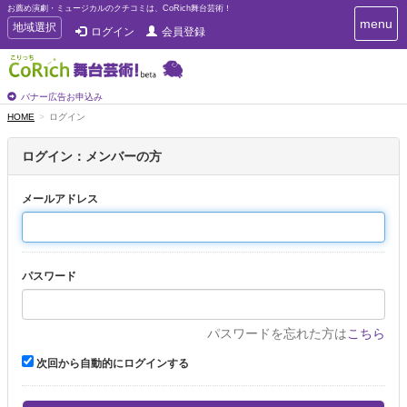
お薦め演劇・ミュージカルのクチコミは、CoRich舞台芸術！
T
menu
T
地域選択
ログイン
会員登録
o
o
g
g
g
g
l
l
バナー広告お申込み
e
e
HOME
ログイン
n
n
a
a
v
ログイン：メンバーの方
i
v
g
i
a
メールアドレス
g
t
a
i
t
o
n
i
パスワード
o
n
パスワードを忘れた方は
こちら
次回から自動的にログインする