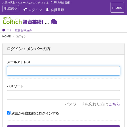
お薦め演劇・ミュージカルのクチコミは、CoRich舞台芸術！
T
menu
T
地域選択
ログイン
会員登録
o
o
g
g
g
g
l
l
バナー広告お申込み
e
e
HOME
ログイン
n
n
a
a
v
ログイン：メンバーの方
i
v
g
i
a
メールアドレス
g
t
a
i
t
o
n
i
パスワード
o
n
パスワードを忘れた方は
こちら
次回から自動的にログインする