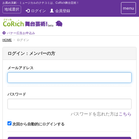
お薦め演劇・ミュージカルのクチコミは、CoRich舞台芸術！
T
menu
T
地域選択
ログイン
会員登録
o
o
g
g
g
g
l
l
バナー広告お申込み
e
e
HOME
ログイン
n
n
a
a
v
ログイン：メンバーの方
i
v
g
i
a
メールアドレス
g
t
a
i
t
o
n
i
パスワード
o
n
パスワードを忘れた方は
こちら
次回から自動的にログインする