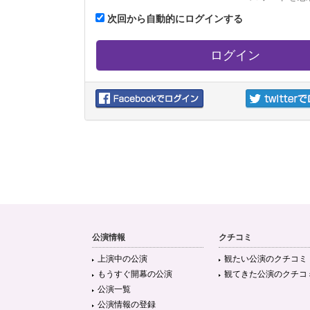
次回から自動的にログインする
公演情報
クチコミ
上演中の公演
観たい公演のクチコミ
もうすぐ開幕の公演
観てきた公演のクチコ
公演一覧
公演情報の登録