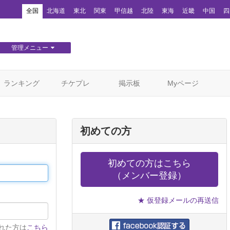
！
全国
北海道
東北
関東
甲信越
北陸
東海
近畿
中国
四
管理メニュー
団体WEBサイト管理
顧客管理
ランキング
チケプレ
掲示板
Myページ
初めての方
初めての方はこちら
（メンバー登録）
★ 仮登録メールの再送信
れた方は
こちら